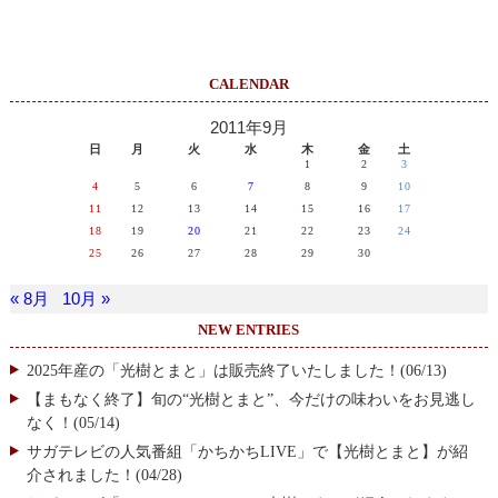
CALENDAR
2011年9月
日
月
火
水
木
金
土
1
2
3
4
5
6
7
8
9
10
11
12
13
14
15
16
17
18
19
20
21
22
23
24
25
26
27
28
29
30
« 8月
10月 »
NEW ENTRIES
2025年産の「光樹とまと」は販売終了いたしました！(06/13)
【まもなく終了】旬の“光樹とまと”、今だけの味わいをお見逃し
なく！(05/14)
サガテレビの人気番組「かちかちLIVE」で【光樹とまと】が紹
介されました！(04/28)