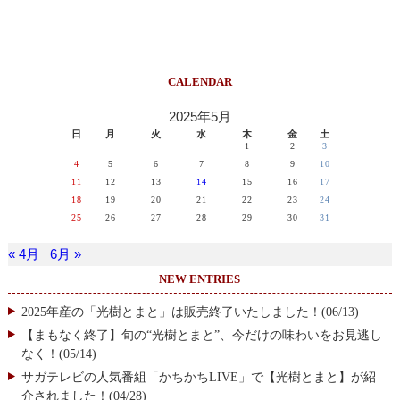
CALENDAR
2025年5月
日
月
火
水
木
金
土
1
2
3
4
5
6
7
8
9
10
11
12
13
14
15
16
17
18
19
20
21
22
23
24
25
26
27
28
29
30
31
« 4月
6月 »
NEW ENTRIES
2025年産の「光樹とまと」は販売終了いたしました！(06/13)
【まもなく終了】旬の“光樹とまと”、今だけの味わいをお見逃し
なく！(05/14)
サガテレビの人気番組「かちかちLIVE」で【光樹とまと】が紹
介されました！(04/28)