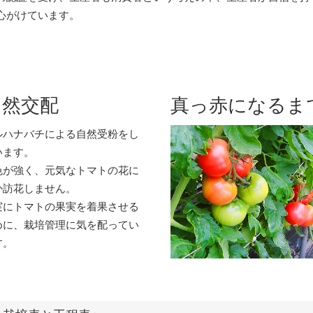
心がけています。
自然交配
真っ赤になるま
ルハナバチによる自然受粉をし
います。
色が強く、元気なトマトの花に
か訪花しません。
実にトマトの果実を着果させる
めに、栽培管理に気を配ってい
す。