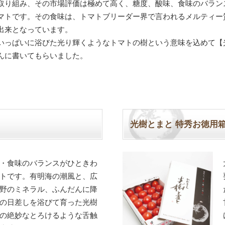
取り組み、その市場評価は極めて高く、糖度、酸味、食味のバラン
マトです。その食味は、トマトブリーダー界で言われるメルティー
出来となっています。
いっぱいに浴びた光り輝くようなトマトの樹という意味を込めて【
んに書いてもらいました。
光樹とまと 特秀お徳用
・食味のバランスがひときわ
トです。有明海の潮風と、広
野のミネラル、ふんだんに降
の日差しを浴びて育った光樹
の絶妙なとろけるような舌触