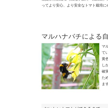
ってより安心、より安全なトマト栽培に
マルハナバチによる
マ
て
黄
し
確
た
ま