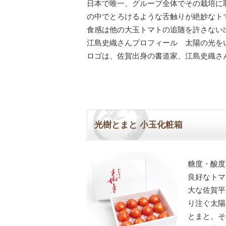
日本で唯一、グループ全体でその栽培に
の中でとろけるような舌触りが絶妙なト
食感は他の大玉トマトの追随を許さない
江島史織さんプロフィール 太陽の光を
ロゴは、佐賀出身の書道家、江島史織さ
光樹とまと 小玉化粧箱
糖度・酸度
良好なトマ
大な佐賀平
り注ぐ太陽
とまと。そ