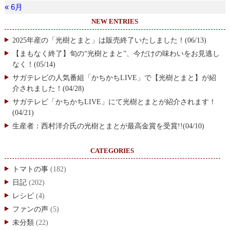
« 6月
NEW ENTRIES
2025年産の「光樹とまと」は販売終了いたしました！(06/13)
【まもなく終了】旬の“光樹とまと”、今だけの味わいをお見逃し
なく！(05/14)
サガテレビの人気番組「かちかちLIVE」で【光樹とまと】が紹
介されました！(04/28)
サガテレビ「かちかちLIVE」にて光樹とまとが紹介されます！
(04/21)
生産者：西村洋介氏の光樹とまとが最高金賞を受賞!!(04/10)
CATEGORIES
トマトの事
(182)
日記
(202)
レシピ
(4)
ファンの声
(5)
未分類
(22)