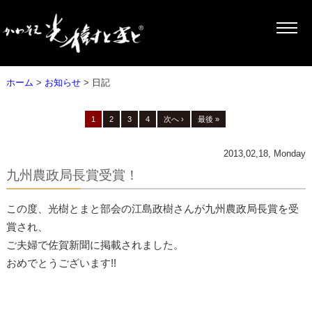
ホーム
>
お知らせ
> 日記
1
2
3
4
次へ ›
最後 »
2013,02,18, Monday
九州農政局長賞受賞！
この度、光樹とまと部会の江島政樹さんが九州農政局長賞を受
賞され、
ご夫婦で佐賀新聞に掲載されました。
おめでとうございます!!