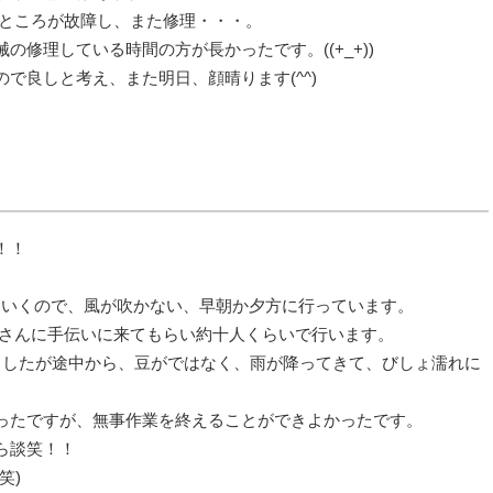
ぬところが故障し、また修理・・・。
修理している時間の方が長かったです。((+_+))
で良しと考え、また明日、顔晴ります(^^)
！！
せていくので、風が吹かない、早朝か夕方に行っています。
家さんに手伝いに来てもらい約十人くらいで行います。
ましたが途中から、豆がではなく、雨が降ってきて、びしょ濡れに
ったですが、無事作業を終えることができよかったです。
ら談笑！！
笑)