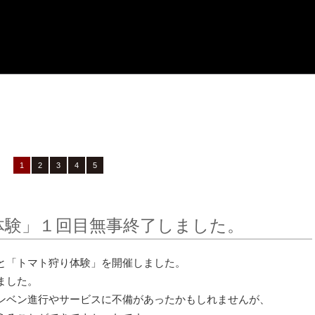
け
生産者紹介
商品一覧
イベント
1
2
3
4
5
体験」１回目無事終了しました。
と「トマト狩り体験」を開催しました。
ました。
ンベン進行やサービスに不備があったかもしれませんが、