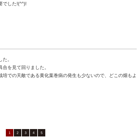
た!(^^)!
した。
具合を見て回りました。
栽培での天敵である黄化葉巻病の発生も少ないので、どこの畑もよ
1
2
3
4
5