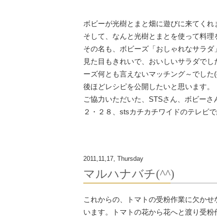
ボビーが光樹とまと畑に遊びに来てくれ
そして、なんと光樹とまとを使って料理
その名も、ボビーズ「おしゃれなサラダ
見た目もきれいで、おいしいサラダでし
ーズ何とも言えないマッチング～でした(#^
後ほどレシピを公開したいと思います。
ご協力いただいた、STSさん、ボビー
２・２８、stsカチカチワイドのテレビ
2011,11,17, Thursday
マルハナバチ(^^)
これからの、トマトの受粉作業に欠かせ
います。トマトの花から花へと渡り受粉作