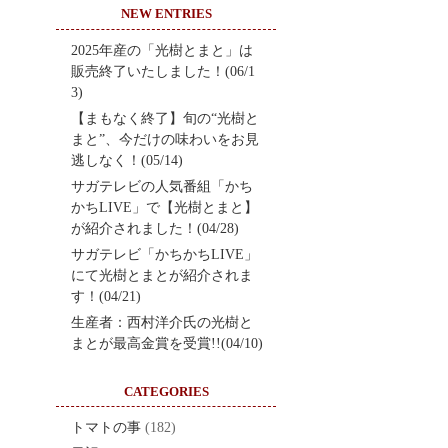
NEW ENTRIES
2025年産の「光樹とまと」は
販売終了いたしました！(06/1
3)
【まもなく終了】旬の“光樹と
まと”、今だけの味わいをお見
逃しなく！(05/14)
サガテレビの人気番組「かち
かちLIVE」で【光樹とまと】
が紹介されました！(04/28)
サガテレビ「かちかちLIVE」
にて光樹とまとが紹介されま
す！(04/21)
生産者：西村洋介氏の光樹と
まとが最高金賞を受賞!!(04/10)
CATEGORIES
トマトの事
(182)