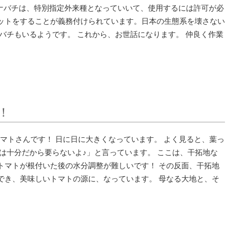
ルハナバチは、特別指定外来種となっていいて、使用するに​は許可が必
ットをすること​が義務付けられています。日本の生態系を壊さない
バチもいるようです。 これから、お世話になります。 仲良く作業
！
、トマトさんです！ 日に日に大きくなっています。 よく見ると、葉っ
は十分だから要らないよ♪」と言っています。 ここは、干拓地な
マトが​根付いた後の水分調整が難しいです！ その反面、干拓地
き、美​味しいトマトの源に、なっています。 母なる大地と、そ
。