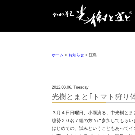
HOME
美味しさのわ
ホーム
>
お知らせ
> 江島
2012,03,06, Tuesday
光樹とまと｢トマト狩り
３月４日日曜日、小雨滴る、中光樹とま
総勢２０名７組の方々に参加してもらい
はじめての、試みということもあってイ