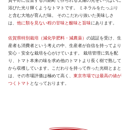
賀平野に位置する川副町で作られる太陽の光をいっぱいに
浴びた光り輝くようなトマトです。 ミネラルをたっぷり
と含む大地が育んだ味。 そのこだわり抜いた美味しさ
は、
他に類を見ない程の甘味と酸味と旨味
にあります。
佐賀県特別栽培（減化学肥料・減農薬）
の認証を受け、生
産者も消費者という考えの中、生産者が自信を持ってより
安心・安全な栽培を心がけています。 栽培管理に気を配
り、トマト本来の味を求め他のトマトより長く樹で熟して
から収穫しています。こだわりを持って作った光樹とまと
は、その市場評価は極めて高く、
東京市場では最高の値が
つくトマト
となっております。