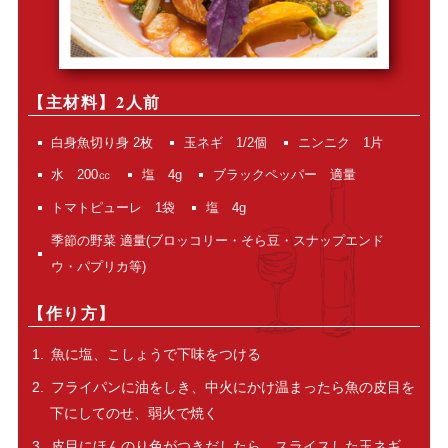
【主材料】2人前
白身魚切り身 2枚
玉ネギ 1/2個
ニンニク 1片
水 200㏄
塩 4g
ブラックペッパー 適量
トマトピューレ 1袋
塩 4g
季節の野菜 適量(ブロッコリー・そら豆・スナップエンド
ウ・パプリカ等)
【作り方】
魚に塩、こしょうで下味をつける
フライパンに油をしき、中火にかけ温まったら魚の皮目を
下にしてのせ、弱火で焼く
皮目にほんのり色がつきだしたら、スライスした玉ネギ、