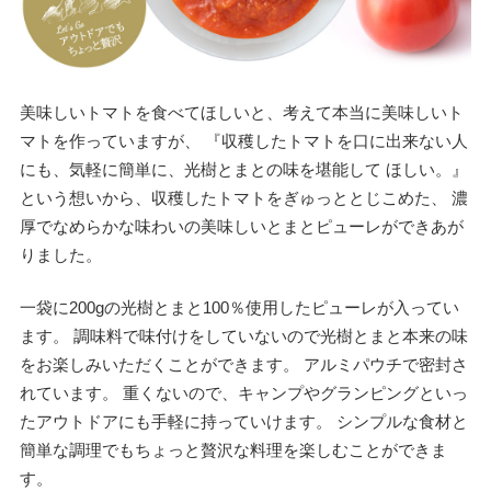
美味しいトマトを食べてほしいと、考えて本当に美味しいト
マトを作っていますが、
『収穫したトマトを口に出来ない人
にも、気軽に簡単に、光樹とまとの味を堪能して
ほしい。』
という想いから、収穫したトマトをぎゅっととじこめた、
濃
厚でなめらかな味わいの美味しいとまとピューレができあが
りました。
一袋に200gの光樹とまと100％使用したピューレが入ってい
ます。
調味料で味付けをしていないので光樹とまと本来の味
をお楽しみいただくことができます。
アルミパウチで密封さ
れています。
重くないので、キャンプやグランピングといっ
たアウトドアにも手軽に持っていけます。
シンプルな食材と
簡単な調理でもちょっと贅沢な料理を楽しむことができま
す。