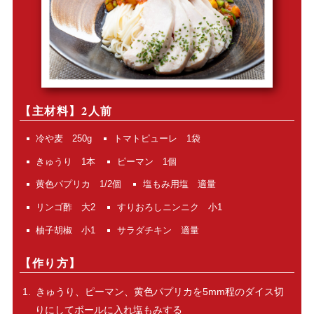
【主材料】2人前
冷や麦 250g
トマトピューレ 1袋
きゅうり 1本
ピーマン 1個
黄色パプリカ 1/2個
塩もみ用塩 適量
リンゴ酢 大2
すりおろしニンニク 小1
柚子胡椒 小1
サラダチキン 適量
【作り方】
きゅうり、ピーマン、黄色パプリカを5mm程のダイス切
りにしてボールに入れ塩もみする