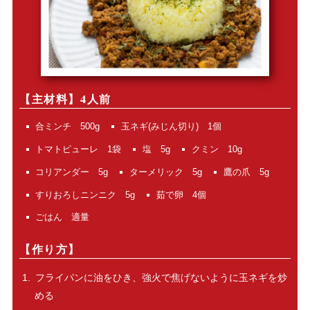
【主材料】4人前
合ミンチ 500g
玉ネギ(みじん切り) 1個
トマトピューレ 1袋
塩 5g
クミン 10g
コリアンダー 5g
ターメリック 5g
鷹の爪 5g
すりおろしニンニク 5g
茹で卵 4個
ごはん 適量
【作り方】
フライパンに油をひき、強火で焦げないように玉ネギを炒
める