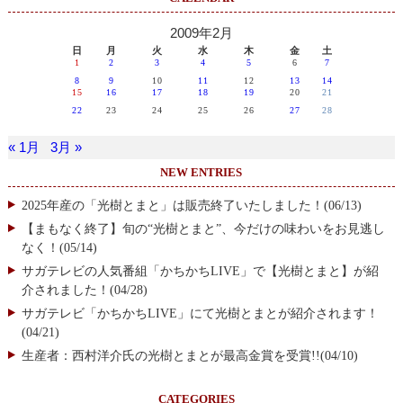
2009年2月
日
月
火
水
木
金
土
1
2
3
4
5
6
7
8
9
10
11
12
13
14
15
16
17
18
19
20
21
22
23
24
25
26
27
28
« 1月
3月 »
NEW ENTRIES
2025年産の「光樹とまと」は販売終了いたしました！(06/13)
【まもなく終了】旬の“光樹とまと”、今だけの味わいをお見逃し
なく！(05/14)
サガテレビの人気番組「かちかちLIVE」で【光樹とまと】が紹
介されました！(04/28)
サガテレビ「かちかちLIVE」にて光樹とまとが紹介されます！
(04/21)
生産者：西村洋介氏の光樹とまとが最高金賞を受賞!!(04/10)
CATEGORIES