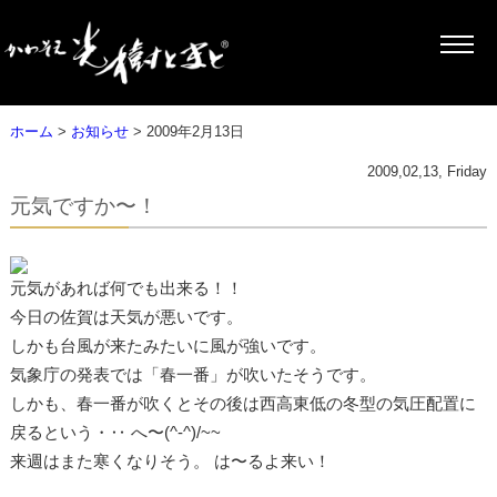
ホーム
>
お知らせ
> 2009年2月13日
2009,02,13, Friday
元気ですか〜！
元気があれば何でも出来る！！
今日の佐賀は天気が悪いです。
しかも台風が来たみたいに風が強いです。
気象庁の発表では「春一番」が吹いたそうです。
しかも、春一番が吹くとその後は西高東低の冬型の気圧配置に
戻るという・‥ へ〜(^-^)/~~
来週はまた寒くなりそう。 は〜るよ来い！