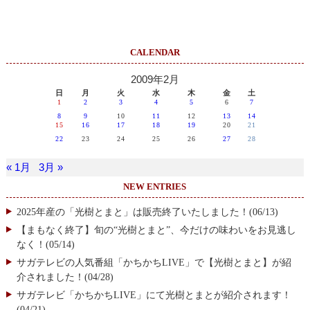
CALENDAR
2009年2月
日
月
火
水
木
金
土
1
2
3
4
5
6
7
8
9
10
11
12
13
14
15
16
17
18
19
20
21
22
23
24
25
26
27
28
« 1月
3月 »
NEW ENTRIES
2025年産の「光樹とまと」は販売終了いたしました！(06/13)
【まもなく終了】旬の“光樹とまと”、今だけの味わいをお見逃し
なく！(05/14)
サガテレビの人気番組「かちかちLIVE」で【光樹とまと】が紹
介されました！(04/28)
サガテレビ「かちかちLIVE」にて光樹とまとが紹介されます！
(04/21)