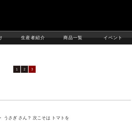
け
生産者紹介
商品一覧
イベント
1
2
3
 うさぎ さん？ 次こそは トマトを