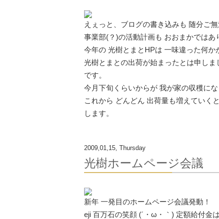
えぇっと、ブログの書き込みも 随分ご無沙
事業部(？)の活動計画も おおまかではあ
今年の 光樹とまとHPは 一味違った何か
光樹とまとの出荷が始まったとは申しまし
です。
今月下旬くらいからが 我が家の収穫に
これから どんどん 出荷量も増えていく
します。
2009,01,15, Thursday
光樹ホームページ会議
新年 一発目のホームページ会議発動！
eji 百万石の笑顔 (´・ω・｀) 定額給