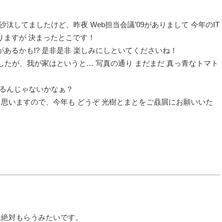
汰してましたけど、昨夜 Web担当会議’09がありまして 今年のIT
りますが 決まったとこです！
があるかも!? 是非是非 楽しみにしといてくださいね！
たが、我が家はというと… 写真の通り まだまだ 真っ青なトマト
なるんじゃないかなぁ？
と思いますので、今年も どうぞ 光樹とまとをご贔屓にお願いいた
付金は絶対もらうみたいです。