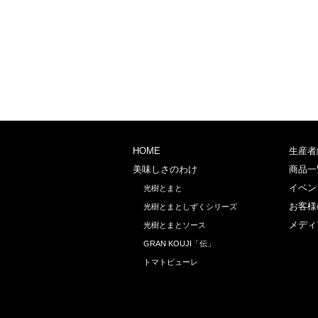
HOME
生産者
美味しさのわけ
商品一
イベン
光樹とまと
お客様
光樹とまとしずくシリーズ
メディ
光樹とまとソース
GRAN KOUJI「伝」
トマトピューレ