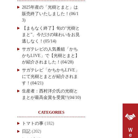
2025年産の「光樹とまと」は
販売終了いたしました！(06/1
3)
【まもなく終了】旬の“光樹と
まと”、今だけの味わいをお見
逃しなく！(05/14)
サガテレビの人気番組「かち
かちLIVE」で【光樹とまと】
が紹介されました！(04/28)
サガテレビ「かちかちLIVE」
にて光樹とまとが紹介されま
す！(04/21)
生産者：西村洋介氏の光樹と
まとが最高金賞を受賞!!(04/10)
CATEGORIES
トマトの事
(182)
日記
(202)