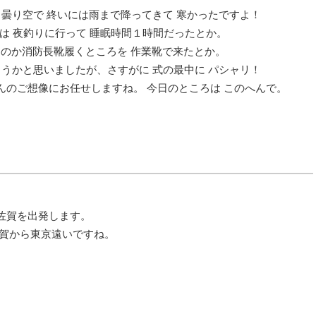
 曇り空で 終いには雨まで降ってきて 寒かったですよ！
んは 夜釣りに行って 睡眠時間１時間だったとか。
ったのか消防長靴履くところを 作業靴で来たとか。
ようかと思いましたが、さすがに 式の最中に パシャリ！
んのご想像にお任せしますね。 今日のところは このへんで。
佐賀を出発します。
佐賀から東京遠いですね。