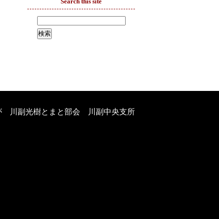
Search this site
が 川副光樹とまと部会 川副中央支所