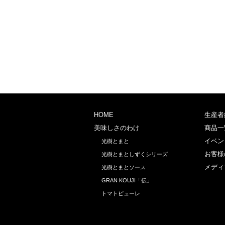
HOME
生産者
美味しさのわけ
商品一
イベン
光樹とまと
お客様
光樹とまとしずくシリーズ
メディ
光樹とまとソース
GRAN KOUJI「伝」
トマトピューレ