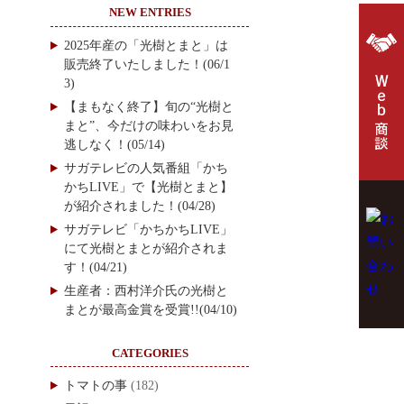
NEW ENTRIES
2025年産の「光樹とまと」は
販売終了いたしました！(06/1
3)
【まもなく終了】旬の“光樹と
まと”、今だけの味わいをお見
逃しなく！(05/14)
サガテレビの人気番組「かち
かちLIVE」で【光樹とまと】
が紹介されました！(04/28)
サガテレビ「かちかちLIVE」
にて光樹とまとが紹介されま
す！(04/21)
生産者：西村洋介氏の光樹と
まとが最高金賞を受賞!!(04/10)
CATEGORIES
トマトの事
(182)