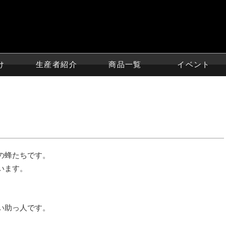
け
生産者紹介
商品一覧
イベント
匹の蜂たちです。
います。
。
い助っ人です。