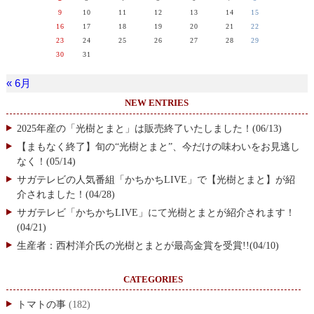
9
10
11
12
13
14
15
16
17
18
19
20
21
22
23
24
25
26
27
28
29
30
31
« 6月
NEW ENTRIES
2025年産の「光樹とまと」は販売終了いたしました！(06/13)
【まもなく終了】旬の“光樹とまと”、今だけの味わいをお見逃し
なく！(05/14)
サガテレビの人気番組「かちかちLIVE」で【光樹とまと】が紹
介されました！(04/28)
サガテレビ「かちかちLIVE」にて光樹とまとが紹介されます！
(04/21)
生産者：西村洋介氏の光樹とまとが最高金賞を受賞!!(04/10)
CATEGORIES
トマトの事
(182)