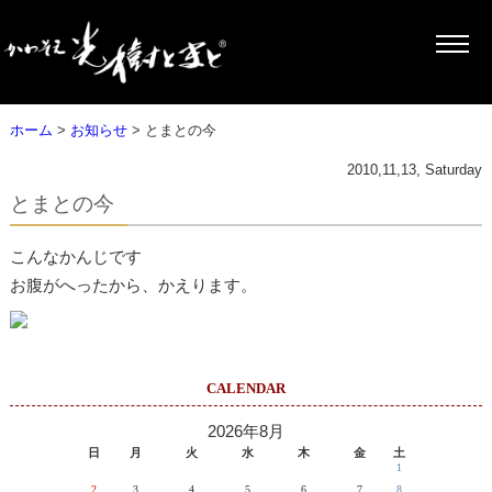
ホーム
>
お知らせ
> とまとの今
2010,11,13, Saturday
とまとの今
こんなかんじです
お腹がへったから、かえります。
CALENDAR
2026年8月
日
月
火
水
木
金
土
1
2
3
4
5
6
7
8