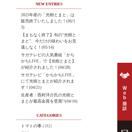
NEW ENTRIES
2025年産の「光樹とまと」は
販売終了いたしました！(06/1
3)
【まもなく終了】旬の“光樹と
まと”、今だけの味わいをお見
逃しなく！(05/14)
サガテレビの人気番組「かち
かちLIVE」で【光樹とまと】
が紹介されました！(04/28)
サガテレビ「かちかちLIVE」
にて光樹とまとが紹介されま
す！(04/21)
生産者：西村洋介氏の光樹と
まとが最高金賞を受賞!!(04/10)
CATEGORIES
トマトの事
(182)