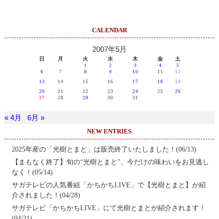
CALENDAR
2007年5月
日
月
火
水
木
金
土
1
2
3
4
5
6
7
8
9
10
11
12
13
14
15
16
17
18
19
20
21
22
23
24
25
26
27
28
29
30
31
« 4月
6月 »
NEW ENTRIES
2025年産の「光樹とまと」は販売終了いたしました！(06/13)
【まもなく終了】旬の“光樹とまと”、今だけの味わいをお見逃し
なく！(05/14)
サガテレビの人気番組「かちかちLIVE」で【光樹とまと】が紹
介されました！(04/28)
サガテレビ「かちかちLIVE」にて光樹とまとが紹介されます！
(04/21)