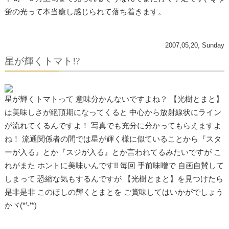
蛍の光って本当癒し感じられて落ち着きます。
2007,05,20, Sunday
星が輝くトマト!?
星が輝くトマトって 意味分かんないですよね？ 【光樹とまと】
は美味しさが絶頂期になってくると 中心から放射線状にライン
が流れてくるんですよ！ 写真でも充分に分かってもらえますよ
ね！ 流通関係者の間では星が輝く様に似ていることから『スタ
ーが入る』とか『スジが入る』とか言われてるみたいですが こ
れがまた ホントに美味いんです!! 毎回 手前味噌で 自画自賛して
しまって 恐縮な気もするんですが 【光樹とまと】を見つけたら
是非是非 このほしの輝くとまとを ご賞味してはいかがでしょう
かヾ(*’-‘*)