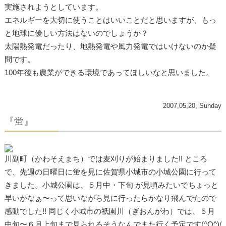
実施されようとしています。
エネルギーを大切に使うことはいいことだと思いますが、もっ
と地球に優しい方法はないのでしょうか？
太陽熱発電だったり、地熱発電や風力発電ではいけないのか疑
問です。
100年後も農業ができる環境であってほしいなと思いました。
2007,05,20, Sunday
『蛍』
川副町（かわそえまち）では麦刈りが始まりました!! ところ
で、先週の日曜日に蛍を見に佐賀県小城市の小城公園に行って
きました。小城公園は、５月中・下旬 が見頃みたいでちょっと
早いかなぁ〜って思いながら見に行ったらかなり飛んでたので
感動でした!! 同じく小城市の祇園川（ぎおんがわ）では、５月
中旬〜６月上旬まで見られるそうなんでまた行く予定です(^Q^)/