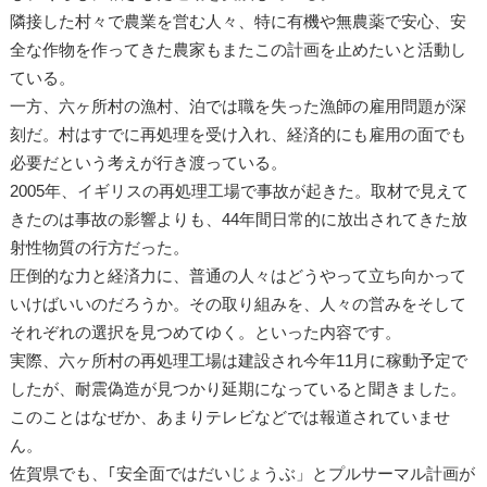
隣接した村々で農業を営む人々、特に有機や無農薬で安心、安
全な作物を作ってきた農家もまたこの計画を止めたいと活動し
ている。
一方、六ヶ所村の漁村、泊では職を失った漁師の雇用問題が深
刻だ。村はすでに再処理を受け入れ、経済的にも雇用の面でも
必要だという考えが行き渡っている。
2005年、イギリスの再処理工場で事故が起きた。取材で見えて
きたのは事故の影響よりも、44年間日常的に放出されてきた放
射性物質の行方だった。
圧倒的な力と経済力に、普通の人々はどうやって立ち向かって
いけばいいのだろうか。その取り組みを、人々の営みをそして
それぞれの選択を見つめてゆく。といった内容です。
実際、六ヶ所村の再処理工場は建設され今年11月に稼動予定で
したが、耐震偽造が見つかり延期になっていると聞きました。
このことはなぜか、あまりテレビなどでは報道されていませ
ん。
佐賀県でも、｢安全面ではだいじょうぶ」とプルサーマル計画が