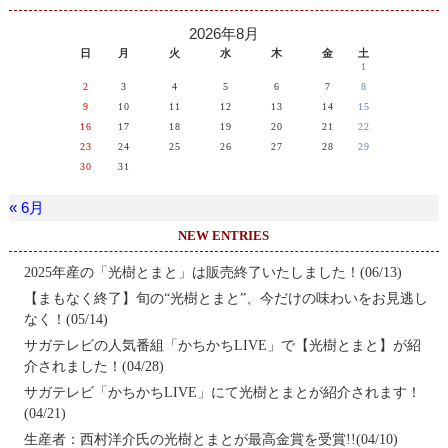
2026年8月
日
月
火
水
木
金
土
1
2
3
4
5
6
7
8
9
10
11
12
13
14
15
16
17
18
19
20
21
22
23
24
25
26
27
28
29
30
31
« 6月
NEW ENTRIES
2025年産の「光樹とまと」は販売終了いたしました！(06/13)
【まもなく終了】旬の“光樹とまと”、今だけの味わいをお見逃し
なく！(05/14)
サガテレビの人気番組「かちかちLIVE」で【光樹とまと】が紹
介されました！(04/28)
サガテレビ「かちかちLIVE」にて光樹とまとが紹介されます！
(04/21)
生産者：西村洋介氏の光樹とまとが最高金賞を受賞!!(04/10)