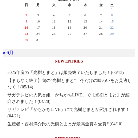
日
月
火
水
木
金
土
1
2
3
4
5
6
7
8
9
10
11
12
13
14
15
16
17
18
19
20
21
22
23
24
25
26
27
28
29
30
31
« 6月
NEW ENTRIES
2025年産の「光樹とまと」は販売終了いたしました！(06/13)
【まもなく終了】旬の“光樹とまと”、今だけの味わいをお見逃し
なく！(05/14)
サガテレビの人気番組「かちかちLIVE」で【光樹とまと】が紹
介されました！(04/28)
サガテレビ「かちかちLIVE」にて光樹とまとが紹介されます！
(04/21)
生産者：西村洋介氏の光樹とまとが最高金賞を受賞!!(04/10)