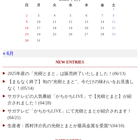
日
月
火
水
木
金
土
1
2
3
4
5
6
7
8
9
10
11
12
13
14
15
16
17
18
19
20
21
22
23
24
25
26
27
28
29
30
31
« 6月
NEW ENTRIES
2025年産の「光樹とまと」は販売終了いたしました！(06/13)
【まもなく終了】旬の“光樹とまと”、今だけの味わいをお見逃し
なく！(05/14)
サガテレビの人気番組「かちかちLIVE」で【光樹とまと】が紹
介されました！(04/28)
サガテレビ「かちかちLIVE」にて光樹とまとが紹介されます！
(04/21)
生産者：西村洋介氏の光樹とまとが最高金賞を受賞!!(04/10)