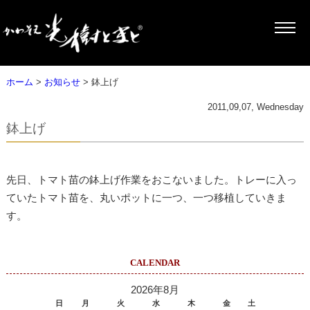
ホーム
>
お知らせ
> 鉢上げ
2011,09,07, Wednesday
鉢上げ
先日、トマト苗の鉢上げ作業をおこないました。トレーに入っ
ていたトマト苗を、丸いポットに一つ、一つ移植していきま
す。
CALENDAR
2026年8月
日
月
火
水
木
金
土