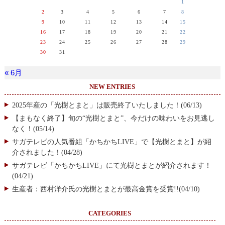
1
2
3
4
5
6
7
8
9
10
11
12
13
14
15
16
17
18
19
20
21
22
23
24
25
26
27
28
29
30
31
« 6月
NEW ENTRIES
2025年産の「光樹とまと」は販売終了いたしました！(06/13)
【まもなく終了】旬の“光樹とまと”、今だけの味わいをお見逃し
なく！(05/14)
サガテレビの人気番組「かちかちLIVE」で【光樹とまと】が紹
介されました！(04/28)
サガテレビ「かちかちLIVE」にて光樹とまとが紹介されます！
(04/21)
生産者：西村洋介氏の光樹とまとが最高金賞を受賞!!(04/10)
CATEGORIES