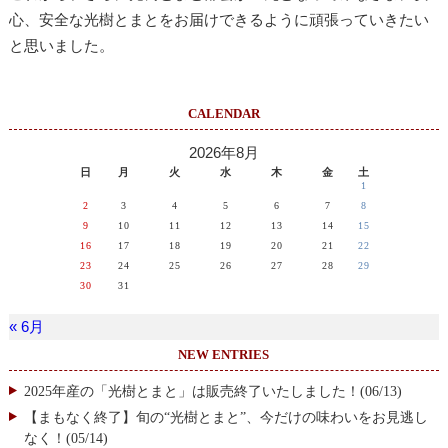
心、安全な光樹とまとをお届けできるように頑張っていきたい
と思いました。
CALENDAR
2026年8月
日
月
火
水
木
金
土
1
2
3
4
5
6
7
8
9
10
11
12
13
14
15
16
17
18
19
20
21
22
23
24
25
26
27
28
29
30
31
« 6月
NEW ENTRIES
2025年産の「光樹とまと」は販売終了いたしました！(06/13)
【まもなく終了】旬の“光樹とまと”、今だけの味わいをお見逃し
なく！(05/14)