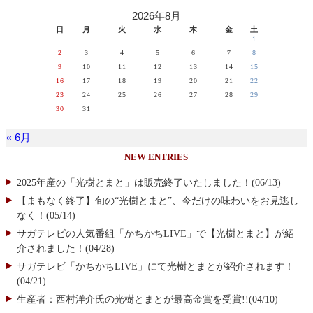
2026年8月
日
月
火
水
木
金
土
1
2
3
4
5
6
7
8
9
10
11
12
13
14
15
16
17
18
19
20
21
22
23
24
25
26
27
28
29
30
31
« 6月
NEW ENTRIES
2025年産の「光樹とまと」は販売終了いたしました！(06/13)
【まもなく終了】旬の“光樹とまと”、今だけの味わいをお見逃し
なく！(05/14)
サガテレビの人気番組「かちかちLIVE」で【光樹とまと】が紹
介されました！(04/28)
サガテレビ「かちかちLIVE」にて光樹とまとが紹介されます！
(04/21)
生産者：西村洋介氏の光樹とまとが最高金賞を受賞!!(04/10)