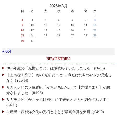
2026年8月
日
月
火
水
木
金
土
1
2
3
4
5
6
7
8
9
10
11
12
13
14
15
16
17
18
19
20
21
22
23
24
25
26
27
28
29
30
31
« 6月
NEW ENTRIES
2025年産の「光樹とまと」は販売終了いたしました！(06/13)
【まもなく終了】旬の“光樹とまと”、今だけの味わいをお見逃し
なく！(05/14)
サガテレビの人気番組「かちかちLIVE」で【光樹とまと】が紹
介されました！(04/28)
サガテレビ「かちかちLIVE」にて光樹とまとが紹介されます！
(04/21)
生産者：西村洋介氏の光樹とまとが最高金賞を受賞!!(04/10)