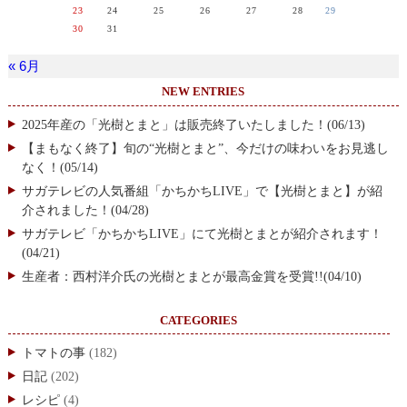
23
24
25
26
27
28
29
30
31
« 6月
NEW ENTRIES
2025年産の「光樹とまと」は販売終了いたしました！(06/13)
【まもなく終了】旬の“光樹とまと”、今だけの味わいをお見逃し
なく！(05/14)
サガテレビの人気番組「かちかちLIVE」で【光樹とまと】が紹
介されました！(04/28)
サガテレビ「かちかちLIVE」にて光樹とまとが紹介されます！
(04/21)
生産者：西村洋介氏の光樹とまとが最高金賞を受賞!!(04/10)
CATEGORIES
トマトの事
(182)
日記
(202)
レシピ
(4)