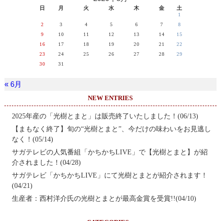
日
月
火
水
木
金
土
1
2
3
4
5
6
7
8
9
10
11
12
13
14
15
16
17
18
19
20
21
22
23
24
25
26
27
28
29
30
31
« 6月
NEW ENTRIES
2025年産の「光樹とまと」は販売終了いたしました！(06/13)
【まもなく終了】旬の“光樹とまと”、今だけの味わいをお見逃し
なく！(05/14)
サガテレビの人気番組「かちかちLIVE」で【光樹とまと】が紹
介されました！(04/28)
サガテレビ「かちかちLIVE」にて光樹とまとが紹介されます！
(04/21)
生産者：西村洋介氏の光樹とまとが最高金賞を受賞!!(04/10)