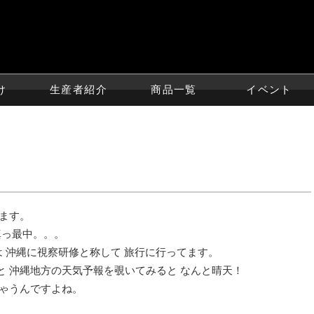
け
生産者紹介
商品一覧
イベント
ます。
真っ最中。。。
roは 沖縄に視察研修と称して 旅行に行ってます。
 沖縄地方の天気予報を覗いてみると なんと晴天！
ちゃうんですよね。