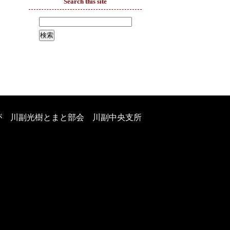
Search this site
が 川副光樹とまと部会 川副中央支所