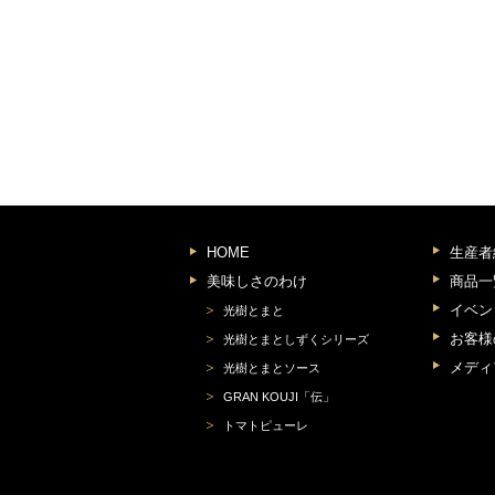
HOME
生産者
美味しさのわけ
商品一
イベン
光樹とまと
お客様
光樹とまとしずくシリーズ
メディ
光樹とまとソース
GRAN KOUJI「伝」
トマトピューレ