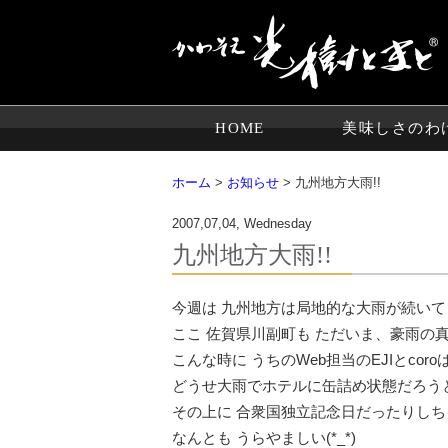
HOME
美味しさのわ
ホーム
>
お知らせ
> 九州地方大雨!!
2007,07,04, Wednesday
九州地方大雨!!
今週は 九州地方は局地的な大雨が続いて
ここ 佐賀県川副町も ただいま、豪雨の
こんな時に うちのWeb担当のEJIとco
どうせ大雨でホテルに缶詰め状態だろうと
その上に 合衆国独立記念日だったりし
なんとも うらやましい(*_*)