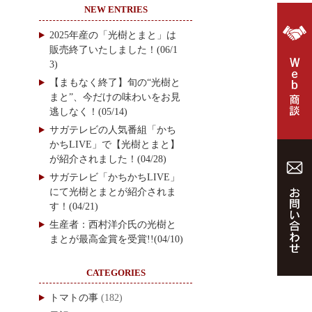
NEW ENTRIES
2025年産の「光樹とまと」は
販売終了いたしました！(06/1
3)
【まもなく終了】旬の“光樹と
まと”、今だけの味わいをお見
逃しなく！(05/14)
サガテレビの人気番組「かち
かちLIVE」で【光樹とまと】
が紹介されました！(04/28)
サガテレビ「かちかちLIVE」
にて光樹とまとが紹介されま
す！(04/21)
生産者：西村洋介氏の光樹と
まとが最高金賞を受賞!!(04/10)
CATEGORIES
トマトの事
(182)