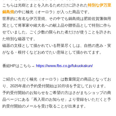
こちらは光樹とまとを入れるためだけに許された
特別な伊万里
鍋島焼
の中に極光（オーロラ）が入った商品です。
世界的に有名な伊万里焼、その中でも鍋島焼は肥前佐賀藩御用
窯として将軍家や緒大名への献上品や贈答品として特別に作ら
せていました。ごく少数の限られた者だけが使うことを許され
た特別な磁器です。
磁器の文様として描かれている野菜尽くしは、自然の恵み・実
がなる・根付くなどおめでたい意味として描かれてます。
番組HPはこちら→
https://www.fbs.co.jp/fukuokakun/
ご紹介いただく極光（オーロラ）は数量限定の商品となってお
り、2025年産の予約受付開始は10月頃を予定しております。
予約受付開始のお知らせをご希望の方はさがまちショップの商
品ページにある「再入荷のお知らせ」より登録をいただくと予
約受付開始のメールを受け取ることが出来ます。