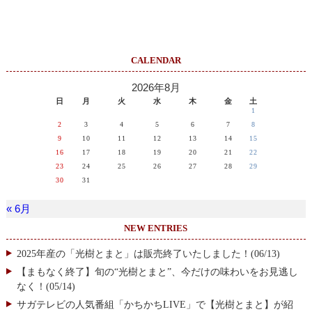
CALENDAR
2026年8月
日
月
火
水
木
金
土
1
2
3
4
5
6
7
8
9
10
11
12
13
14
15
16
17
18
19
20
21
22
23
24
25
26
27
28
29
30
31
« 6月
NEW ENTRIES
2025年産の「光樹とまと」は販売終了いたしました！(06/13)
【まもなく終了】旬の“光樹とまと”、今だけの味わいをお見逃し
なく！(05/14)
サガテレビの人気番組「かちかちLIVE」で【光樹とまと】が紹