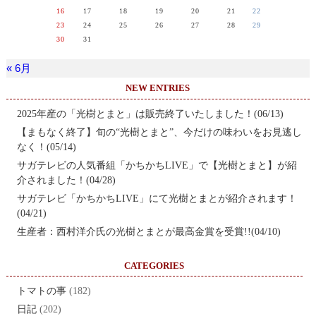
16
17
18
19
20
21
22
23
24
25
26
27
28
29
30
31
« 6月
NEW ENTRIES
2025年産の「光樹とまと」は販売終了いたしました！(06/13)
【まもなく終了】旬の“光樹とまと”、今だけの味わいをお見逃し
なく！(05/14)
サガテレビの人気番組「かちかちLIVE」で【光樹とまと】が紹
介されました！(04/28)
サガテレビ「かちかちLIVE」にて光樹とまとが紹介されます！
(04/21)
生産者：西村洋介氏の光樹とまとが最高金賞を受賞!!(04/10)
CATEGORIES
トマトの事
(182)
日記
(202)