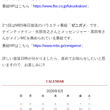
番組HPはこちら「
https://www.fbs.co.jp/fukuokakun/
」
2つ目はMBS毎日放送のバラエティ番組「
ゼニガメ
」です。
ナインティナイン・矢部浩之さんとメッセンジャー・黒田有さ
んがメインMCを務められている番組です。
番組HPはこちら「
https://www.mbs.jp/zenigame/
」
詳しい放送日時が分かりましたら、改めてお知らせしたいと思
いますので、お楽しみに!!
CALENDAR
2026年8月
日
月
火
水
木
金
土
1
2
3
4
5
6
7
8
9
10
11
12
13
14
15