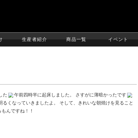
け
生産者紹介
商品一覧
イベント
した
午前四時半に起床しました。 さすがに薄暗かったです
明るくなっていきましたよ。 そして、きれいな朝焼けを見ること
るもんですね！！