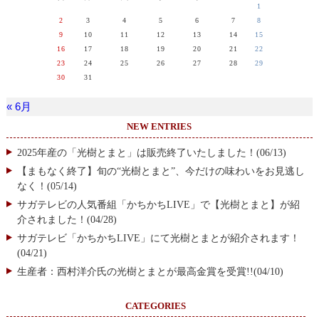
1
2
3
4
5
6
7
8
9
10
11
12
13
14
15
16
17
18
19
20
21
22
23
24
25
26
27
28
29
30
31
« 6月
NEW ENTRIES
2025年産の「光樹とまと」は販売終了いたしました！(06/13)
【まもなく終了】旬の“光樹とまと”、今だけの味わいをお見逃し
なく！(05/14)
サガテレビの人気番組「かちかちLIVE」で【光樹とまと】が紹
介されました！(04/28)
サガテレビ「かちかちLIVE」にて光樹とまとが紹介されます！
(04/21)
生産者：西村洋介氏の光樹とまとが最高金賞を受賞!!(04/10)
CATEGORIES