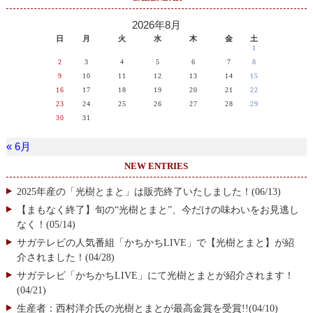
2026年8月
日
月
火
水
木
金
土
1
2
3
4
5
6
7
8
9
10
11
12
13
14
15
16
17
18
19
20
21
22
23
24
25
26
27
28
29
30
31
« 6月
NEW ENTRIES
2025年産の「光樹とまと」は販売終了いたしました！(06/13)
【まもなく終了】旬の“光樹とまと”、今だけの味わいをお見逃し
なく！(05/14)
サガテレビの人気番組「かちかちLIVE」で【光樹とまと】が紹
介されました！(04/28)
サガテレビ「かちかちLIVE」にて光樹とまとが紹介されます！
(04/21)
生産者：西村洋介氏の光樹とまとが最高金賞を受賞!!(04/10)