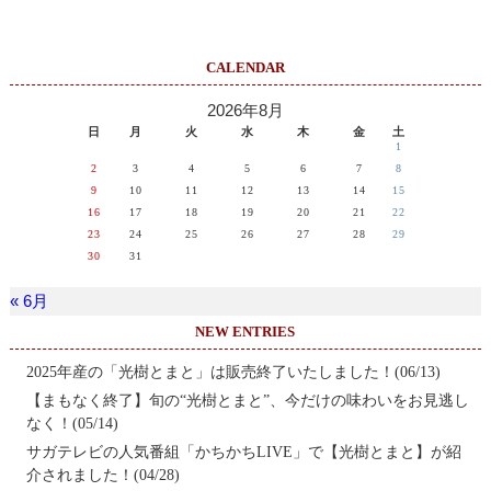
CALENDAR
2026年8月
日
月
火
水
木
金
土
1
2
3
4
5
6
7
8
9
10
11
12
13
14
15
16
17
18
19
20
21
22
23
24
25
26
27
28
29
30
31
« 6月
NEW ENTRIES
2025年産の「光樹とまと」は販売終了いたしました！(06/13)
【まもなく終了】旬の“光樹とまと”、今だけの味わいをお見逃し
なく！(05/14)
サガテレビの人気番組「かちかちLIVE」で【光樹とまと】が紹
介されました！(04/28)