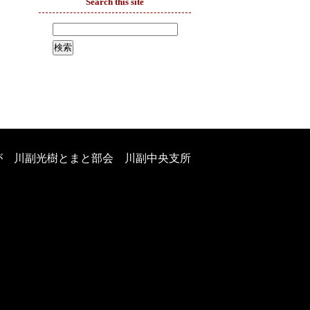
Search this site
が 川副光樹とまと部会 川副中央支所