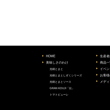
HOME
生産者
美味しさのわけ
商品一
イベン
光樹とまと
お客様
光樹とまとしずくシリーズ
メディ
光樹とまとソース
GRAN KOUJI「伝」
トマトピューレ