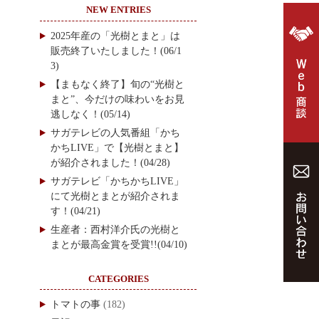
NEW ENTRIES
2025年産の「光樹とまと」は
販売終了いたしました！(06/1
3)
【まもなく終了】旬の“光樹と
まと”、今だけの味わいをお見
逃しなく！(05/14)
サガテレビの人気番組「かち
かちLIVE」で【光樹とまと】
が紹介されました！(04/28)
サガテレビ「かちかちLIVE」
にて光樹とまとが紹介されま
す！(04/21)
生産者：西村洋介氏の光樹と
まとが最高金賞を受賞!!(04/10)
CATEGORIES
トマトの事
(182)