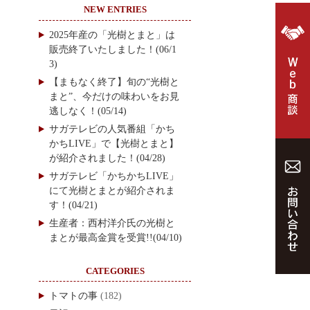
NEW ENTRIES
2025年産の「光樹とまと」は
販売終了いたしました！(06/1
3)
【まもなく終了】旬の“光樹と
まと”、今だけの味わいをお見
逃しなく！(05/14)
サガテレビの人気番組「かち
かちLIVE」で【光樹とまと】
が紹介されました！(04/28)
サガテレビ「かちかちLIVE」
にて光樹とまとが紹介されま
す！(04/21)
生産者：西村洋介氏の光樹と
まとが最高金賞を受賞!!(04/10)
CATEGORIES
トマトの事
(182)