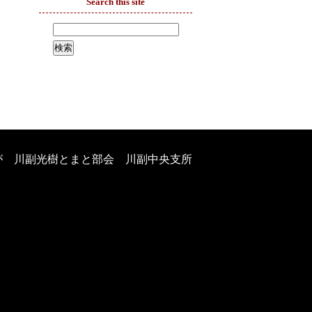
Search this site
が 川副光樹とまと部会 川副中央支所