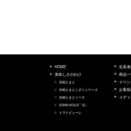
HOME
生産者
美味しさのわけ
商品一
イベン
光樹とまと
お客様
光樹とまとしずくシリーズ
メディ
光樹とまとソース
GRAN KOUJI「伝」
トマトピューレ