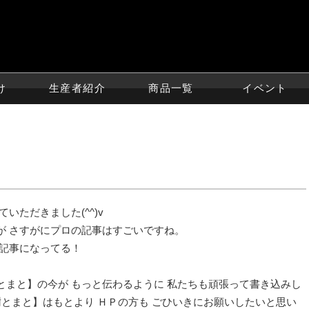
け
生産者紹介
商品一覧
イベント
いただきました(^^)v
が さすがにプロの記事はすごいですね。
な記事になってる！
とまと】の今が もっと伝わるように 私たちも頑張って書き込みし
樹とまと】はもとより ＨＰの方も ごひいきにお願いしたいと思い