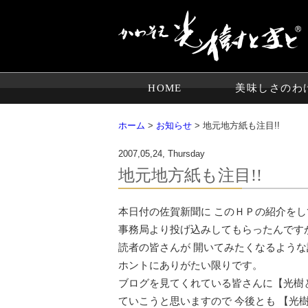
HOME
美味しさのわ
ホーム
>
お知らせ
> 地元地方紙も注目!!
2007,05,24, Thursday
地元地方紙も注目!!
本日付の佐賀新聞に このＨＰの紹介をして
事務局より投げ込みしてもらったんです
読者の皆さんが 開いてみたくなるよう
ホントにありがたい限りです。
ブログを見てくれている皆さんに【光樹
ていこうと思いますので 今後とも 【光