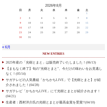
2026年8月
日
月
火
水
木
金
土
1
2
3
4
5
6
7
8
9
10
11
12
13
14
15
16
17
18
19
20
21
22
23
24
25
26
27
28
29
30
31
« 6月
NEW ENTRIES
2025年産の「光樹とまと」は販売終了いたしました！(06/13)
【まもなく終了】旬の“光樹とまと”、今だけの味わいをお見逃し
なく！(05/14)
サガテレビの人気番組「かちかちLIVE」で【光樹とまと】が紹
介されました！(04/28)
サガテレビ「かちかちLIVE」にて光樹とまとが紹介されます！
(04/21)
生産者：西村洋介氏の光樹とまとが最高金賞を受賞!!(04/10)