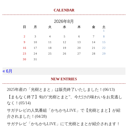
CALENDAR
2026年8月
日
月
火
水
木
金
土
1
2
3
4
5
6
7
8
9
10
11
12
13
14
15
16
17
18
19
20
21
22
23
24
25
26
27
28
29
30
31
« 6月
NEW ENTRIES
2025年産の「光樹とまと」は販売終了いたしました！(06/13)
【まもなく終了】旬の“光樹とまと”、今だけの味わいをお見逃し
なく！(05/14)
サガテレビの人気番組「かちかちLIVE」で【光樹とまと】が紹
介されました！(04/28)
サガテレビ「かちかちLIVE」にて光樹とまとが紹介されます！