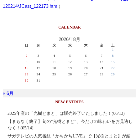
120214/JCast_122173.html
）
CALENDAR
2026年8月
日
月
火
水
木
金
土
1
2
3
4
5
6
7
8
9
10
11
12
13
14
15
16
17
18
19
20
21
22
23
24
25
26
27
28
29
30
31
« 6月
NEW ENTRIES
2025年産の「光樹とまと」は販売終了いたしました！(06/13)
【まもなく終了】旬の“光樹とまと”、今だけの味わいをお見逃し
なく！(05/14)
サガテレビの人気番組「かちかちLIVE」で【光樹とまと】が紹