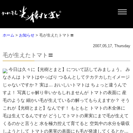
ホーム
>
お知らせ
> 毛が生えたトマト〓
2007,05,17, Thursday
毛が生えたトマト〓
今日は久々に【光樹とまと】について話してみましょう。 み
なさんは トマトはやっぱり つるんとしてテカテカしたイメージ
じゃないですか？ 実は… おいしいトマトは ちょっと違うんで
すよ！ 写真じゃ解り辛いかもしれませんが トマトの表面に 産
毛のような 細かい毛が生えているの解ってもらえますか？ そう
これが【光樹とまと】なんです！ もともと トマトの木全体に
毛は生えてるんですが どうしてトマトの果実にまで毛が生えて
くるのかと言うと 水を極力控えて育てると 空気中の水分を吸収
しようとして トマトの果実の表面にも毛が発達してくるとか…