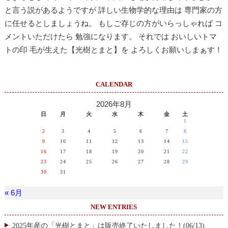
と言う説があるようですが 詳しい生物学的な理由は 専門家の方
に任せるとしましょうね。 もしご存じの方がいらっしゃれば コ
メントいただけたら 勉強になります。 それでは おいしいトマ
トの印 毛が生えた【光樹とまと】を よろしくお願いしまぁす！
CALENDAR
2026年8月
日
月
火
水
木
金
土
1
2
3
4
5
6
7
8
9
10
11
12
13
14
15
16
17
18
19
20
21
22
23
24
25
26
27
28
29
30
31
« 6月
NEW ENTRIES
2025年産の「光樹とまと」は販売終了いたしました！(06/13)