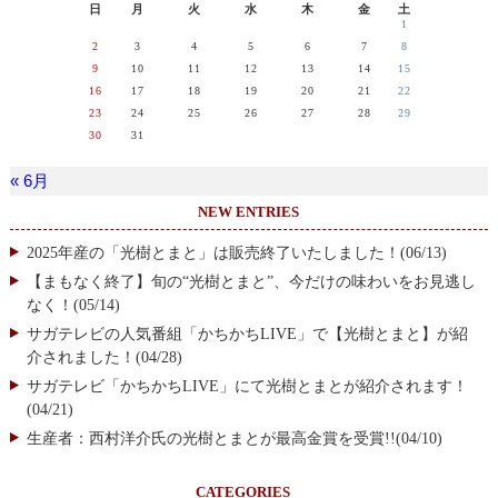
日
月
火
水
木
金
土
1
2
3
4
5
6
7
8
9
10
11
12
13
14
15
16
17
18
19
20
21
22
23
24
25
26
27
28
29
30
31
« 6月
NEW ENTRIES
2025年産の「光樹とまと」は販売終了いたしました！(06/13)
【まもなく終了】旬の“光樹とまと”、今だけの味わいをお見逃し
なく！(05/14)
サガテレビの人気番組「かちかちLIVE」で【光樹とまと】が紹
介されました！(04/28)
サガテレビ「かちかちLIVE」にて光樹とまとが紹介されます！
(04/21)
生産者：西村洋介氏の光樹とまとが最高金賞を受賞!!(04/10)
CATEGORIES