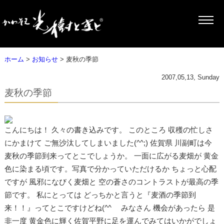
ホーム
>
お知らせ
> 麦秋の季節
2007,05,13, Sunday
麦秋の季節
こんにちは！ 久々の書き込みです。 このところ 収穫の忙しさ
にかまけて ご無沙汰してしまいました(^^;) 佐賀県 川副町は今
麦秋の季節到来ってとこでしょうか。 一面に広がる麦畑が 黄金
色に染まる頃です。写真で分かっていただけるか ちょっと心配
ですが 風邪になびく麦畑と 空の蒼さのコントラストが最高の季
節です。 私にとっては どっちかと言うと『麦酒の季節到
来！！』ってとこですけどね(^^ゞ みなさん 機会があったら 是
非一度 黄金色に輝く佐賀平野に足を運んでみてはいかがでしょ