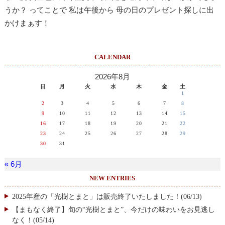
うか？ ってことで 私は午後から 母の日のプレゼント探しに出
かけまぁす！
CALENDAR
2026年8月
日
月
火
水
木
金
土
1
2
3
4
5
6
7
8
9
10
11
12
13
14
15
16
17
18
19
20
21
22
23
24
25
26
27
28
29
30
31
« 6月
NEW ENTRIES
2025年産の「光樹とまと」は販売終了いたしました！(06/13)
【まもなく終了】旬の“光樹とまと”、今だけの味わいをお見逃し
なく！(05/14)