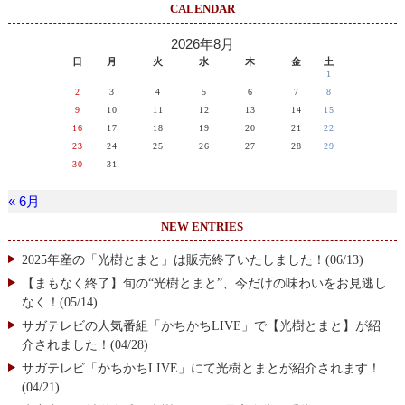
CALENDAR
2026年8月
日
月
火
水
木
金
土
1
2
3
4
5
6
7
8
9
10
11
12
13
14
15
16
17
18
19
20
21
22
23
24
25
26
27
28
29
30
31
« 6月
NEW ENTRIES
2025年産の「光樹とまと」は販売終了いたしました！(06/13)
【まもなく終了】旬の“光樹とまと”、今だけの味わいをお見逃し
なく！(05/14)
サガテレビの人気番組「かちかちLIVE」で【光樹とまと】が紹
介されました！(04/28)
サガテレビ「かちかちLIVE」にて光樹とまとが紹介されます！
(04/21)