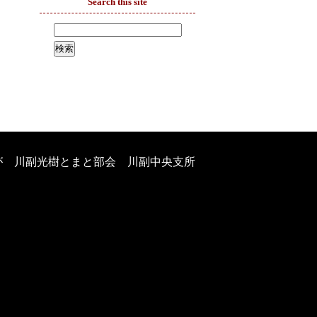
Search this site
が 川副光樹とまと部会 川副中央支所