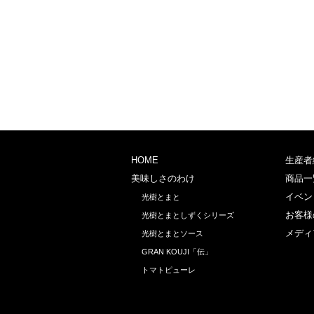
HOME
生産者
美味しさのわけ
商品一
イベン
光樹とまと
お客様
光樹とまとしずくシリーズ
メディ
光樹とまとソース
GRAN KOUJI「伝」
トマトピューレ