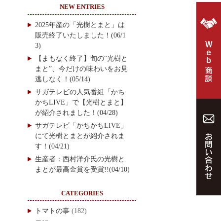
NEW ENTRIES
2025年産の「光樹とまと」は
販売終了いたしました！(06/1
3)
【まもなく終了】旬の“光樹と
まと”、今だけの味わいをお見
逃しなく！(05/14)
サガテレビの人気番組「かち
かちLIVE」で【光樹とまと】
が紹介されました！(04/28)
サガテレビ「かちかちLIVE」
にて光樹とまとが紹介されま
す！(04/21)
生産者：西村洋介氏の光樹と
まとが最高金賞を受賞!!(04/10)
CATEGORIES
トマトの事
(182)