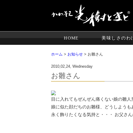
HOME
美味しさのわ
ホーム
>
お知らせ
> お雛さん
2010,02,24, Wednesday
お雛さん
目に入れてもぜんぜん痛くない娘の雛人
娘に似た顔だちのお雛様、どうしようも
永く飾りたくなる気持と・・・ お父さ