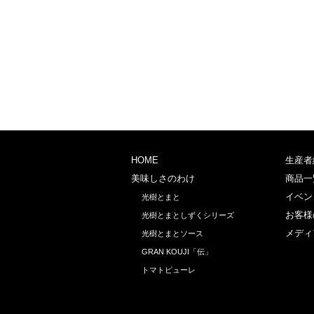
HOME
生産者
美味しさのわけ
商品一
イベン
光樹とまと
お客様
光樹とまとしずくシリーズ
メディ
光樹とまとソース
GRAN KOUJI「伝」
トマトピューレ