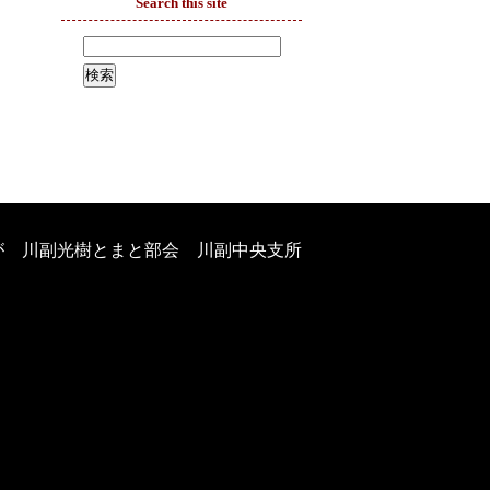
Search this site
が 川副光樹とまと部会 川副中央支所