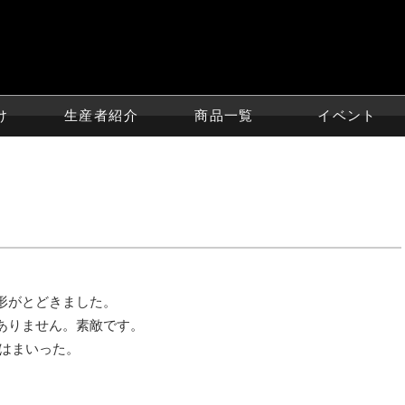
け
生産者紹介
商品一覧
イベント
形がとどきました。
ありません。素敵です。
んはまいった。