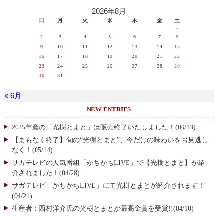
2026年8月
日
月
火
水
木
金
土
1
2
3
4
5
6
7
8
9
10
11
12
13
14
15
16
17
18
19
20
21
22
23
24
25
26
27
28
29
30
31
« 6月
NEW ENTRIES
2025年産の「光樹とまと」は販売終了いたしました！(06/13)
【まもなく終了】旬の“光樹とまと”、今だけの味わいをお見逃し
なく！(05/14)
サガテレビの人気番組「かちかちLIVE」で【光樹とまと】が紹
介されました！(04/28)
サガテレビ「かちかちLIVE」にて光樹とまとが紹介されます！
(04/21)
生産者：西村洋介氏の光樹とまとが最高金賞を受賞!!(04/10)