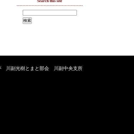
Search this site
が 川副光樹とまと部会 川副中央支所