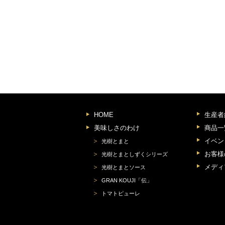
HOME
生産者
美味しさのわけ
商品一
イベン
光樹とまと
お客様
光樹とまとしずくシリーズ
メディ
光樹とまとソース
GRAN KOUJI「伝」
トマトピューレ