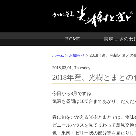
HOME
美味しさのわ
ホーム
>
お知らせ
> 2018年産、光樹とまと
2018,03,01, Thursday
2018年産、光樹とまと
今日から3月ですね。
気温も昼間は10℃台まであがり、だん
春に旬をむかえる光樹とまとでは、食味
ビニールハウスを見てまわって意見交換
色・果肉・ゼリー状の部分等を見たりし