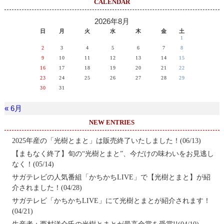
CALENDAR
2026年8月
日
月
火
水
木
金
土
1
2
3
4
5
6
7
8
9
10
11
12
13
14
15
16
17
18
19
20
21
22
23
24
25
26
27
28
29
30
31
« 6月
NEW ENTRIES
2025年産の「光樹とまと」は販売終了いたしました！(06/13)
【まもなく終了】旬の“光樹とまと”、今だけの味わいをお見逃し
なく！(05/14)
サガテレビの人気番組「かちかちLIVE」で【光樹とまと】が紹
介されました！(04/28)
サガテレビ「かちかちLIVE」にて光樹とまとが紹介されます！
(04/21)