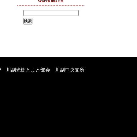
Search this site
が 川副光樹とまと部会 川副中央支所