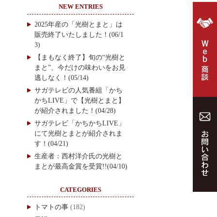
NEW ENTRIES
2025年産の「光樹とまと」は
販売終了いたしました！(06/1
3)
【まもなく終了】旬の“光樹と
まと”、今だけの味わいをお見
逃しなく！(05/14)
サガテレビの人気番組「かち
かちLIVE」で【光樹とまと】
が紹介されました！(04/28)
サガテレビ「かちかちLIVE」
にて光樹とまとが紹介されま
す！(04/21)
生産者：西村洋介氏の光樹と
まとが最高金賞を受賞!!(04/10)
CATEGORIES
トマトの事
(182)