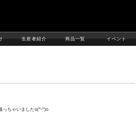
け
生産者紹介
商品一覧
イベント
ちゃいましたo(^-^)o