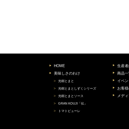
HOME
生産者
美味しさのわけ
商品一
イベン
光樹とまと
お客様
光樹とまとしずくシリーズ
メディ
光樹とまとソース
GRAN KOUJI「伝」
トマトピューレ