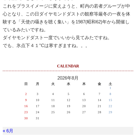
これをプラスイメージに変えようと、町内の若者グループが中
心となり、この日ダイヤモンドダストの観察等厳冬の一夜を体
験する「天使の囁きを聴く集い」を1987(昭和62)年から開催し
ているみたいですね。
ダイヤモンドダスト一度でいいから見てみたですね。
でも、氷点下４１°Cは寒すぎますね。。。
CALENDAR
2026年8月
日
月
火
水
木
金
土
1
2
3
4
5
6
7
8
9
10
11
12
13
14
15
16
17
18
19
20
21
22
23
24
25
26
27
28
29
30
31
« 6月