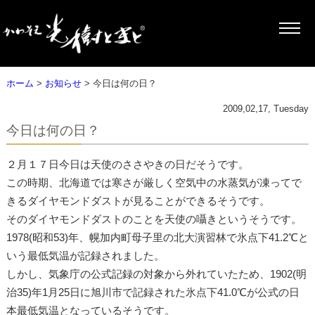
ホーム
>
お知らせ
> 今日は何の日？
2009,02,17, Tuesday
今日は何の日？
２月１７日今日は天使のささやきの日だそうです。
この時期、北海道では寒さが厳しく空気中の水蒸気が凍ってで
きるダイヤモンドダストが見ることができるそうです。
そのダイヤモンドダストのことを天使の囁きというそうです。
1978(昭和53)年、幌加内町母子里の北大演習林で氷点下41.2℃と
いう最低気温が記録されました。
しかし、気象庁の公式記録の対象から外れていたため、1902(明
治35)年1月25日に旭川市で記録された氷点下41.0℃が公式の日
本最低気温となっているそうです。