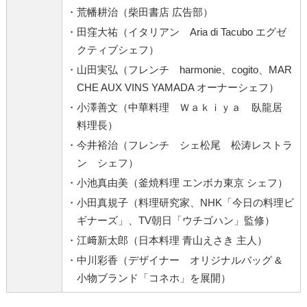
・荒幡耕治（柴田書店 広告部）
・田窪大祐（イタリアン Aria di Tacubo エグゼ
クティブシェフ）
・山田実弘（フレンチ harmonie、cogito、MAR
CHE AUX VINS YAMADA オーナーシェフ）
・小澤善文（中華料理 Ｗａｋｉｙａ 臥龍居
料理長）
・今井裕治（フレンチ シェ松尾 松涛レストラ
ン シェフ）
・小池真由美（釜焼料理 エンボカ東京 シェフ）
・小田真規子（料理研究家、NHK「今日の料理ビ
ギナーズ」、TV朝日「ウチゴハン」監修）
・江﨑新太郎（日本料理 青山えさき 主人）
・中川彩香（デザイナー オリジナルバッグ &
小物ブランド「コネホ」を展開）