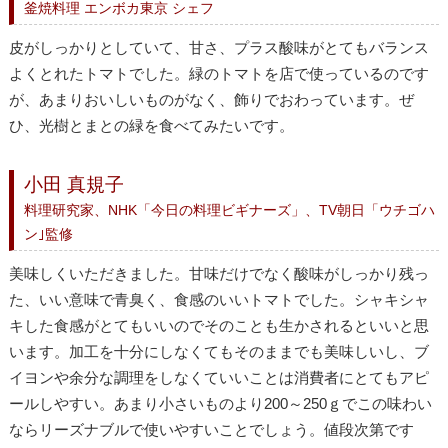
釜焼料理 エンボカ東京 シェフ
皮がしっかりとしていて、甘さ、プラス酸味がとてもバランス
よくとれたトマトでした。緑のトマトを店で使っているのです
が、あまりおいしいものがなく、飾りでおわっています。ぜ
ひ、光樹とまとの緑を食べてみたいです。
小田 真規子
料理研究家、NHK「今日の料理ビギナーズ」、TV朝日「ウチゴハ
ン｣監修
美味しくいただきました。甘味だけでなく酸味がしっかり残っ
た、いい意味で青臭く、食感のいいトマトでした。シャキシャ
キした食感がとてもいいのでそのことも生かされるといいと思
います。加工を十分にしなくてもそのままでも美味しいし、ブ
イヨンや余分な調理をしなくていいことは消費者にとてもアピ
ールしやすい。あまり小さいものより200～250ｇでこの味わい
ならリーズナブルで使いやすいことでしょう。値段次第です