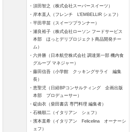
・須田智之（株式会社スーパースイーツ）
・岸本直人（フレンチ L’EMBELLIR シェフ）
・平田早苗（スイーツプランナー）
・瀬良裕子（株式会社ローソン フードサービス
本部 ほっとデリプロジェクト商品開発チー
ム）
・六井勝（日本航空株式会社 調達第一部 機内食
グループ マネジャー）
・藤田信吾（小学館 クッキングサライ 編集
長）
・恵聖児（日経BPコンサルティング 企画出版
本部 プロデューサー）
・碇由衣（柴田書店 専門料理 編集者）
・石橋順二（イタリアン シェフ）
・濱本直希（イタリアン Felicelina オーナーシ
ェフ）