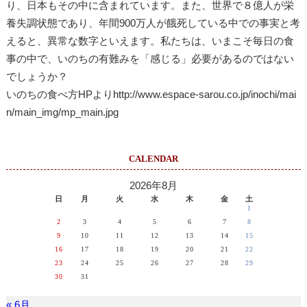
り、日本もその中に含まれています。また、世界で８億人が栄
養失調状態であり、年間900万人が餓死している中での事実と考
えると、異常な数字といえます。私たちは、いまこそ毎日の食
事の中で、いのちの有難みを「感じる」必要があるのではない
でしょうか？
いのちの食べ方HPよりhttp://www.espace-sarou.co.jp/inochi/mai
n/main_img/mp_main.jpg
CALENDAR
2026年8月
日
月
火
水
木
金
土
1
2
3
4
5
6
7
8
9
10
11
12
13
14
15
16
17
18
19
20
21
22
23
24
25
26
27
28
29
30
31
« 6月