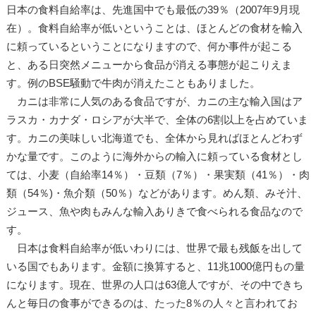
日本の食料自給率は、先進国中でも最低の39％（2007年9月現
在）。食料自給率が低いということは、ほとんどの食材を輸入
に頼っているということになりますので、何か事件が起こる
と、ある日突然メニューから食品が消える事態が起こりえま
す。例のBSE騒動で牛肉が消えたこともありました。
カニは非常に人気のある食品ですが、カニの主な輸入国はア
ラスカ・カナダ・ロシアが大半で、全体の6割以上を占めていま
す。カニの美味しい北海道でも、全体から見ればほとんどわず
かな量です。このように海外からの輸入に頼っている食材とし
ては、小麦（自給率14％）・豆類（7％）・果実類（41％）・肉
類（54％)・魚介類（50％）などがあります。めん類、みそ汁、
ジュース、魚や肉もみんな輸入ありきで食べられる食品なので
す。
日本は食料自給率が低いわりには、世界で最も残飯を出して
いる国でもあります。金額に換算すると、11兆1000億円もの量
になります。現在、世界の人口は63億人ですが、その中できち
んと毎日の食事ができるのは、たった8％の人々と言われてお